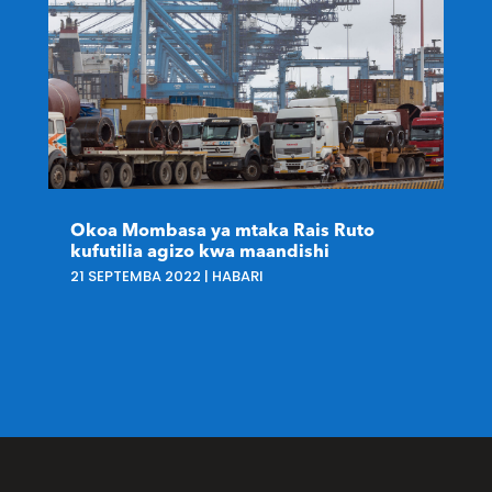
Okoa Mombasa ya mtaka Rais Ruto
kufutilia agizo kwa maandishi
21 SEPTEMBA 2022
|
HABARI