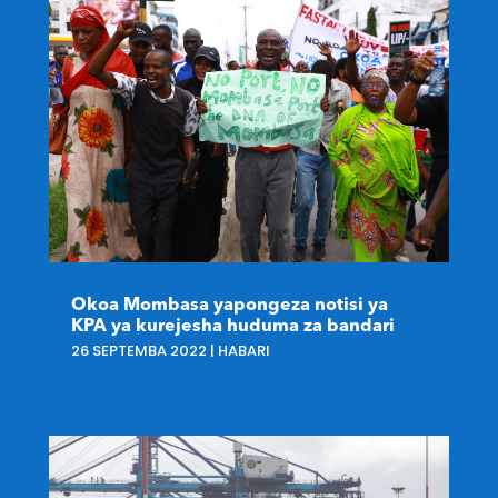
Okoa Mombasa yapongeza notisi ya
KPA ya kurejesha huduma za bandari
26 SEPTEMBA 2022
|
HABARI