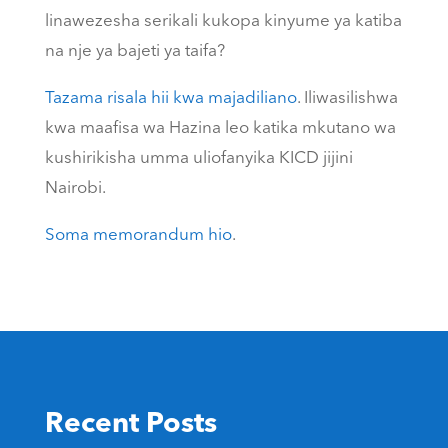
linawezesha serikali kukopa kinyume ya katiba
na nje ya bajeti ya taifa?
Tazama risala hii kwa majadiliano
. Iliwasilishwa
kwa maafisa wa Hazina leo katika mkutano wa
kushirikisha umma uliofanyika KICD jijini
Nairobi.
Soma memorandum hio
.
Recent Posts