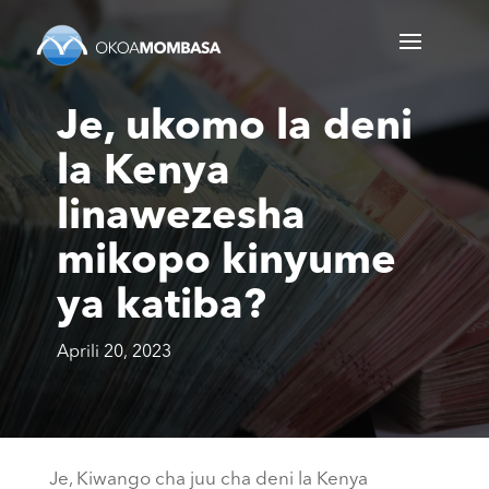
Je, ukomo la deni
la Kenya
linawezesha
mikopo kinyume
ya katiba?
Aprili 20, 2023
Je, Kiwango cha juu cha deni la Kenya