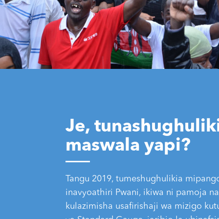
Je, tunashughulik
maswala yapi?
Tangu 2019, tumeshughulikia mipang
inavyoathiri Pwani, ikiwa ni pamoja na
kulazimisha usafirishaji wa mizigo kut