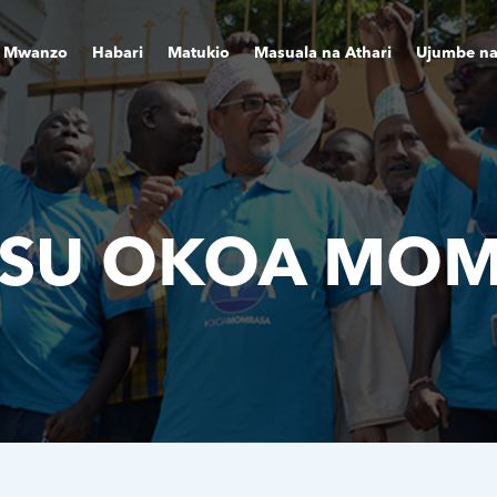
Mwanzo
Habari
Matukio
Masuala na Athari
Ujumbe na 
SU OKOA MO