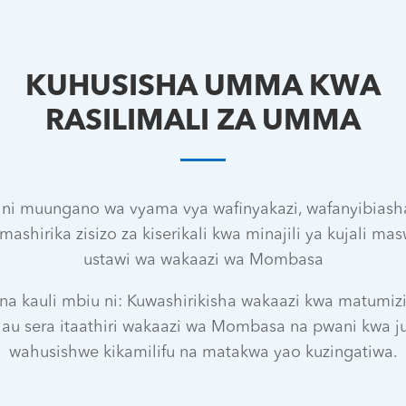
KUHUSISHA UMMA KWA
RASILIMALI ZA UMMA
i muungano wa vyama vya wafinyakazi, wafanyibias
ashirika zisizo za kiserikali kwa minajili ya kujali masw
ustawi wa wakaazi wa Mombasa
na kauli mbiu ni: Kuwashirikisha wakaazi kwa matumizi 
 au sera itaathiri wakaazi wa Mombasa na pwani kwa j
wahusishwe kikamilifu na matakwa yao kuzingatiwa.