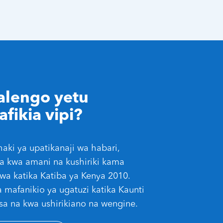
alengo yetu
afikia vipi?
haki ya upatikanaji wa habari,
a kwa amani na kushiriki kama
riwa katika Katiba ya Kenya 2010.
a mafanikio ya ugatuzi katika Kaunti
 na kwa ushirikiano na wengine.