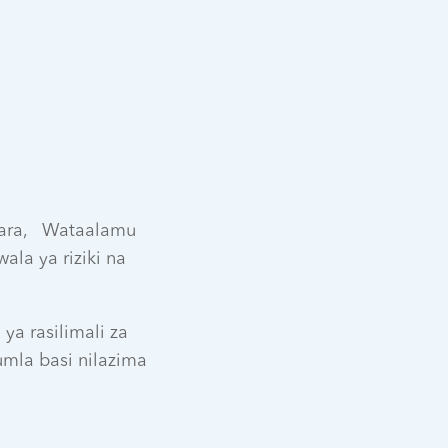
hara, Wataalamu
ala ya riziki na
ya rasilimali za
umla basi nilazima