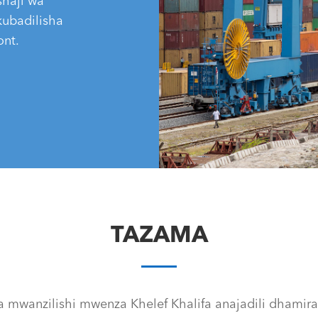
shaji wa
ubadilisha
ont.
TAZAMA
wanzilishi mwenza Khelef Khalifa anajadili dhamir