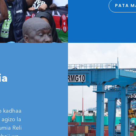
PATA M
ia
o kadhaa
 agizo la
umia Reli