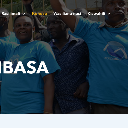
Rasilimali
Kuhusu
Wasiliana nasi
Kiswahili
MBASA