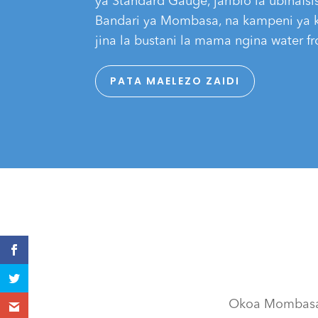
ya Standard Gauge, jaribio la ubinafsi
Bandari ya Mombasa, na kampeni ya k
jina la bustani la mama ngina water fr
PATA MAELEZO ZAIDI
Okoa Mombasa m